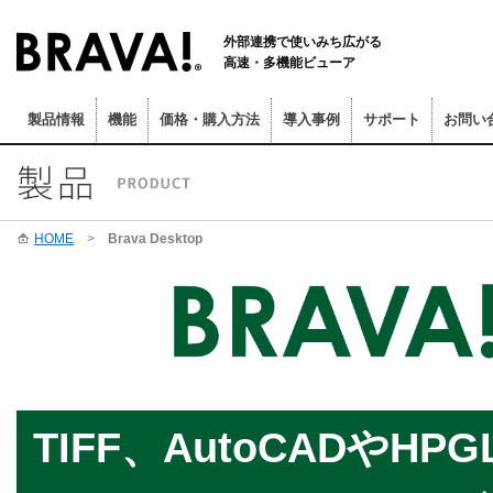
外部連携で使いみち広がる
高速・多機能ビューア
製品情報
機能
価格・購入方法
導入事例
サポート
お問い
HOME
>
Brava Desktop
TIFF、AutoCADやHP