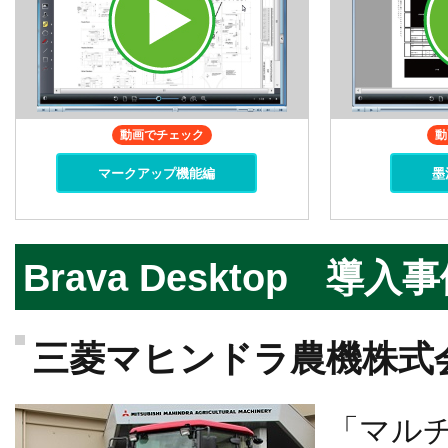
動画でチェック
動
マークアップ機能編
墨
Brava Desktop 導入
三菱マヒンドラ農機株式
「マルチ