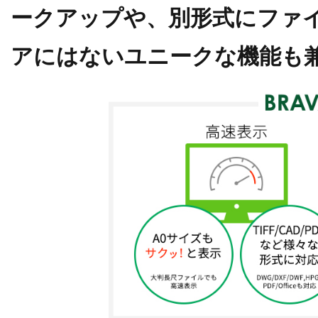
ークアップ
や、別形式に
ファ
アにはないユニークな機能も